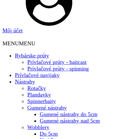
Môj účet
MENU
MENU
Rybárske prúty
Prívlačové prúty - baitcast
Prívlačové prúty - spinning
Prívlačové navijaky
Nástrahy
Rotačky
Plandavky
Spinnerbaity
Gumené nástrahy
Gumené nástrahy do 5cm
Gumené nástrahy nad 5cm
Wobblery
Do 5cm