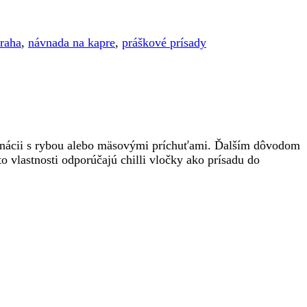
traha
,
návnada na kapre
,
práškové prísady
mbinácii s rybou alebo mäsovými príchuťami. Ďalším dôvodom
o vlastnosti odporúčajú chilli vločky ako prísadu do