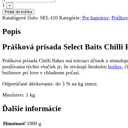
1
+
Pridať do košíka
Katalógové číslo:
SEL-I10
Kategórie:
Pre kaprárov
,
Práškov
Popis
Prášková prísada Select Baits Chilli 
Prášková prísada Chilli flakes má tráviaci účinok a stimu
používania týchto vločiek je, že otvárajú štruktúru
boilies
, 
boiliesov pri love v chladnom počasí.
Odporúčané dávkovanie: do 3 % na kg zmesi.
Množstvo: 1 kg
Ďalšie informácie
Hmotnosť
1000 g