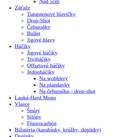
Nad 5cm
Záťaže
Tungstenové hlavičky
Drop-Shot
Čeburašky
Bullet
Jigové hlavy
Háčiky
Jigové háčiky
Trojháčiky
Offsetové háčiky
Jednoháčiky
Na wobblery
Na plandavky
Na čeburašku - drop-shot
Lanká-Hard Mono
Vlasce
Šnúry
Silóny
Fluorocarbón
Bižutéria (karabínky, krúžky, doplnky)
Doplnky