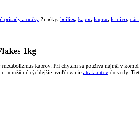
é prísady a múky
Značky:
boilies
,
kapor
,
kaprár
,
krmivo
,
nás
Flakes 1kg
luje metabolizmus kaprov. Pri chytaní sa používa najmä v ko
čím umožňujú rýchlejšie uvoľňovanie
atraktantov
do vody. Tiet