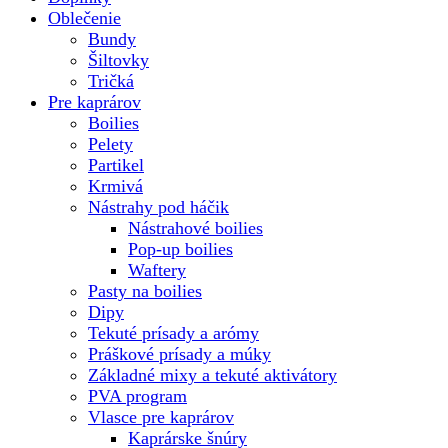
Oblečenie
Bundy
Šiltovky
Tričká
Pre kaprárov
Boilies
Pelety
Partikel
Krmivá
Nástrahy pod háčik
Nástrahové boilies
Pop-up boilies
Waftery
Pasty na boilies
Dipy
Tekuté prísady a arómy
Práškové prísady a múky
Základné mixy a tekuté aktivátory
PVA program
Vlasce pre kaprárov
Kaprárske šnúry