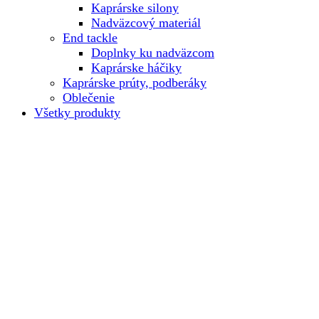
Kaprárske silony
Nadväzcový materiál
End tackle
Doplnky ku nadväzcom
Kaprárske háčiky
Kaprárske prúty, podberáky
Oblečenie
Všetky produkty