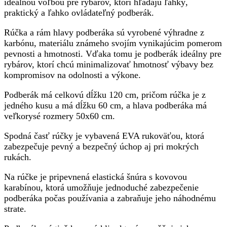
ideálnou voľbou pre rybárov, ktorí hľadajú ľahký,
praktický a ľahko ovládateľný podberák.
Rúčka a rám hlavy podberáka sú vyrobené výhradne z
karbónu, materiálu známeho svojím vynikajúcim pomerom
pevnosti a hmotnosti. Vďaka tomu je podberák ideálny pre
rybárov, ktorí chcú minimalizovať hmotnosť výbavy bez
kompromisov na odolnosti a výkone.
Podberák má celkovú dĺžku 120 cm, pričom rúčka je z
jedného kusu a má dĺžku 60 cm, a hlava podberáka má
veľkorysé rozmery 50x60 cm.
Spodná časť rúčky je vybavená EVA rukoväťou, ktorá
zabezpečuje pevný a bezpečný úchop aj pri mokrých
rukách.
Na rúčke je pripevnená elastická šnúra s kovovou
karabínou, ktorá umožňuje jednoduché zabezpečenie
podberáka počas používania a zabraňuje jeho náhodnému
strate.