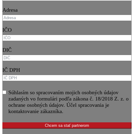
Adresa
IČO
DIČ
IČ DPH
Súhlasím so spracovaním mojich osobných údajov
zadaných vo formulári podľa zákona č. 18/2018 Z. z. o
ochrane osobných údajov. Účel spracovania je
kontaktovanie zákazníka.
Chcem sa stať partnerom