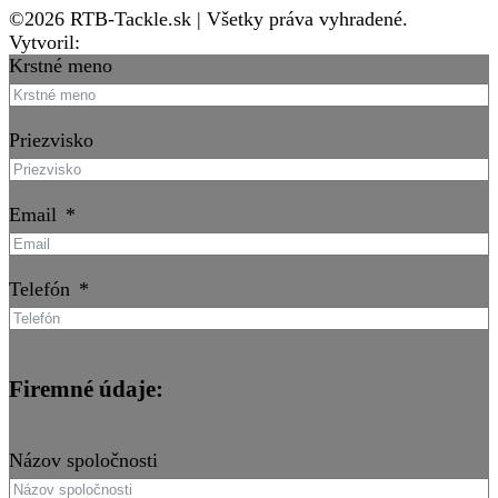
©2026 RTB-Tackle.sk | Všetky práva vyhradené.
Vytvoril:
KREMONT s.r.o. - Peter Kulcsár
Krstné meno
Priezvisko
Email
Telefón
Firemné údaje:
Názov spoločnosti