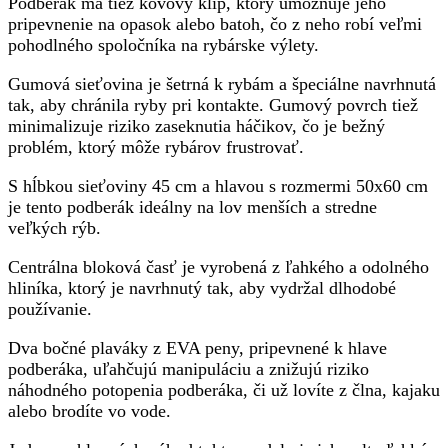
Podberák má tiež kovový klip, ktorý umožňuje jeho
pripevnenie na opasok alebo batoh, čo z neho robí veľmi
pohodlného spoločníka na rybárske výlety.
Gumová sieťovina je šetrná k rybám a špeciálne navrhnutá
tak, aby chránila ryby pri kontakte. Gumový povrch tiež
minimalizuje riziko zaseknutia háčikov, čo je bežný
problém, ktorý môže rybárov frustrovať.
S hĺbkou sieťoviny 45 cm a hlavou s rozmermi 50x60 cm
je tento podberák ideálny na lov menších a stredne
veľkých rýb.
Centrálna bloková časť je vyrobená z ľahkého a odolného
hliníka, ktorý je navrhnutý tak, aby vydržal dlhodobé
používanie.
Dva bočné plaváky z EVA peny, pripevnené k hlave
podberáka, uľahčujú manipuláciu a znižujú riziko
náhodného potopenia podberáka, či už lovíte z člna, kajaku
alebo brodíte vo vode.