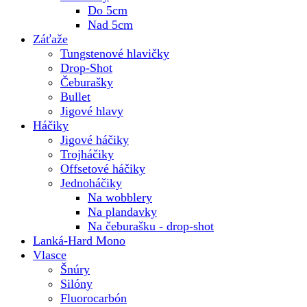
Do 5cm
Nad 5cm
Záťaže
Tungstenové hlavičky
Drop-Shot
Čeburašky
Bullet
Jigové hlavy
Háčiky
Jigové háčiky
Trojháčiky
Offsetové háčiky
Jednoháčiky
Na wobblery
Na plandavky
Na čeburašku - drop-shot
Lanká-Hard Mono
Vlasce
Šnúry
Silóny
Fluorocarbón