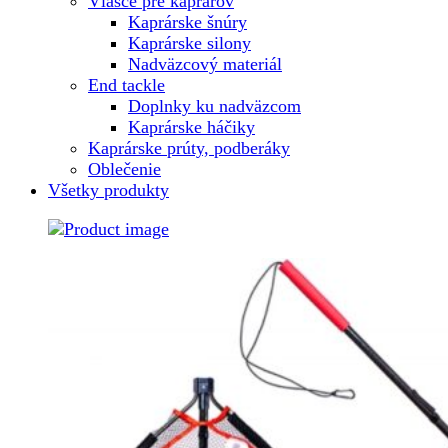
Vlasce pre kaprárov
Kaprárske šnúry
Kaprárske silony
Nadväzcový materiál
End tackle
Doplnky ku nadväzcom
Kaprárske háčiky
Kaprárske prúty, podberáky
Oblečenie
Všetky produkty