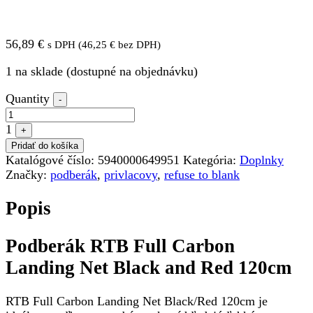
56,89
€
s DPH (
46,25
€
bez DPH)
1 na sklade (dostupné na objednávku)
Quantity
-
1
+
Pridať do košíka
Katalógové číslo:
5940000649951
Kategória:
Doplnky
Značky:
podberák
,
privlacovy
,
refuse to blank
Popis
Podberák RTB Full Carbon
Landing Net Black and Red 120cm
RTB Full Carbon Landing Net Black/Red 120cm je