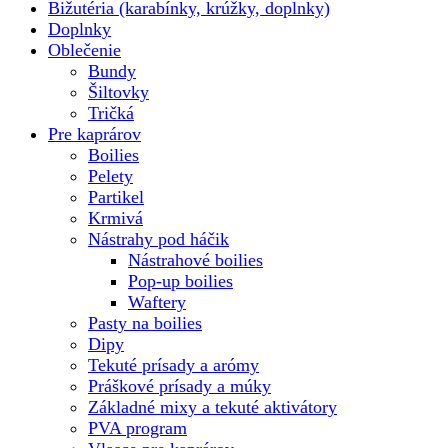
Bižutéria (karabínky, krúžky, doplnky)
Doplnky
Oblečenie
Bundy
Šiltovky
Tričká
Pre kaprárov
Boilies
Pelety
Partikel
Krmivá
Nástrahy pod háčik
Nástrahové boilies
Pop-up boilies
Waftery
Pasty na boilies
Dipy
Tekuté prísady a arómy
Práškové prísady a múky
Základné mixy a tekuté aktivátory
PVA program