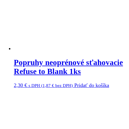
Popruhy neoprénové sťahovacie
Refuse to Blank 1ks
2,30
€
Pridať do košíka
s DPH (
1,87
€
bez DPH)