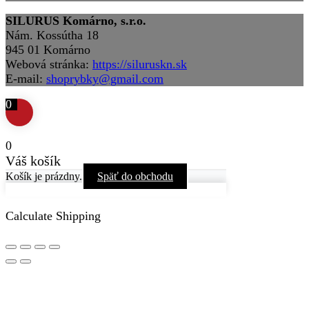
SILURUS Komárno, s.r.o.
Nám. Kossútha 18
945 01 Komárno
Webová stránka:
https://siluruskn.sk
E-mail:
shoprybky@gmail.com
0
0
Váš košík
Košík je prázdny.
Späť do obchodu
Calculate Shipping