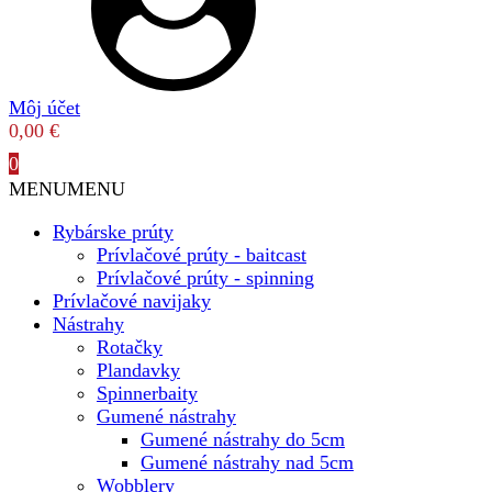
Môj účet
0,00
€
0
MENU
MENU
Rybárske prúty
Prívlačové prúty - baitcast
Prívlačové prúty - spinning
Prívlačové navijaky
Nástrahy
Rotačky
Plandavky
Spinnerbaity
Gumené nástrahy
Gumené nástrahy do 5cm
Gumené nástrahy nad 5cm
Wobblery