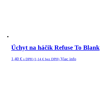
Úchyt na háčik Refuse To Blank
1,40
€
Viac info
s DPH (
1,14
€
bez DPH)