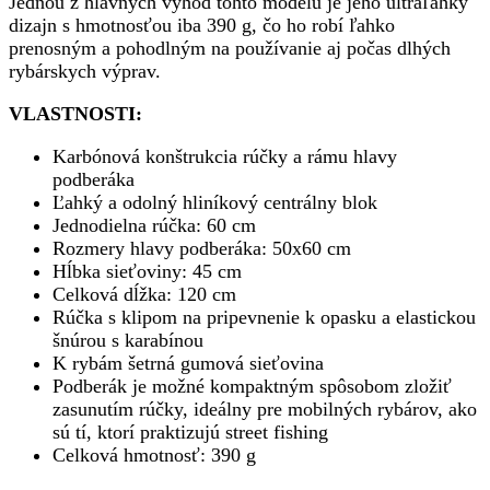
Jednou z hlavných výhod tohto modelu je jeho ultraľahký
dizajn s hmotnosťou iba 390 g, čo ho robí ľahko
prenosným a pohodlným na používanie aj počas dlhých
rybárskych výprav.
VLASTNOSTI:
Karbónová konštrukcia rúčky a rámu hlavy
podberáka
Ľahký a odolný hliníkový centrálny blok
Jednodielna rúčka: 60 cm
Rozmery hlavy podberáka: 50x60 cm
Hĺbka sieťoviny: 45 cm
Celková dĺžka: 120 cm
Rúčka s klipom na pripevnenie k opasku a elastickou
šnúrou s karabínou
K rybám šetrná gumová sieťovina
Podberák je možné kompaktným spôsobom zložiť
zasunutím rúčky, ideálny pre mobilných rybárov, ako
sú tí, ktorí praktizujú street fishing
Celková hmotnosť: 390 g