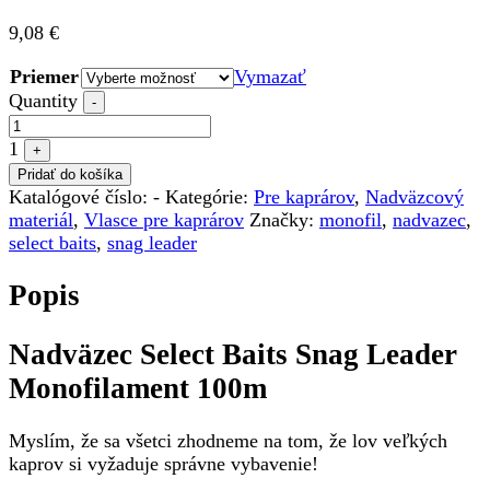
9,08
€
Priemer
Vymazať
Quantity
-
1
+
Pridať do košíka
Katalógové číslo:
-
Kategórie:
Pre kaprárov
,
Nadväzcový
materiál
,
Vlasce pre kaprárov
Značky:
monofil
,
nadvazec
,
select baits
,
snag leader
Popis
Nadväzec Select Baits Snag Leader
Monofilament 100m
Myslím, že sa všetci zhodneme na tom, že lov veľkých
kaprov si vyžaduje správne vybavenie!