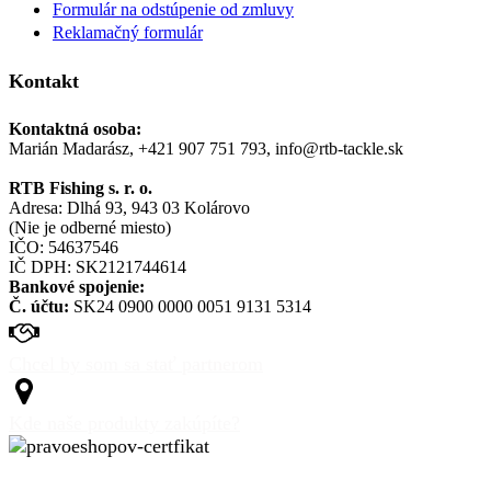
Formulár na odstúpenie od zmluvy
Reklamačný formulár
Kontakt
Kontaktná osoba:
Marián Madarász, +421 907 751 793, info@rtb-tackle.sk
RTB Fishing s. r. o.
Adresa: Dlhá 93, 943 03 Kolárovo
(Nie je odberné miesto)
IČO: 54637546
IČ DPH: SK2121744614
Bankové spojenie:
Č. účtu:
SK24 0900 0000 0051 9131 5314
Chcel by som sa stať partnerom
Kde naše produkty zakúpíte?