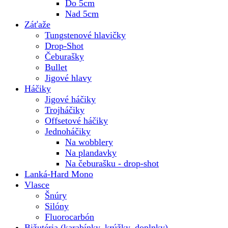
Do 5cm
Nad 5cm
Záťaže
Tungstenové hlavičky
Drop-Shot
Čeburašky
Bullet
Jigové hlavy
Háčiky
Jigové háčiky
Trojháčiky
Offsetové háčiky
Jednoháčiky
Na wobblery
Na plandavky
Na čeburašku - drop-shot
Lanká-Hard Mono
Vlasce
Šnúry
Silóny
Fluorocarbón
Bižutéria (karabínky, krúžky, doplnky)