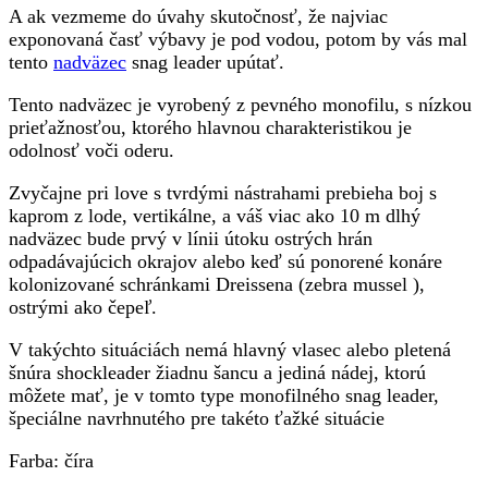
A ak vezmeme do úvahy skutočnosť, že najviac
exponovaná časť výbavy je pod vodou, potom by vás mal
tento
nadväzec
snag leader upútať.
Tento nadväzec je vyrobený z pevného monofilu, s nízkou
prieťažnosťou, ktorého hlavnou charakteristikou je
odolnosť voči oderu.
Zvyčajne pri love s tvrdými nástrahami prebieha boj s
kaprom z lode, vertikálne, a váš viac ako 10 m dlhý
nadväzec bude prvý v línii útoku ostrých hrán
odpadávajúcich okrajov alebo keď sú ponorené konáre
kolonizované schránkami Dreissena (zebra mussel ),
ostrými ako čepeľ.
V takýchto situáciách nemá hlavný vlasec alebo pletená
šnúra shockleader žiadnu šancu a jediná nádej, ktorú
môžete mať, je v tomto type monofilného snag leader,
špeciálne navrhnutého pre takéto ťažké situácie
Farba: číra