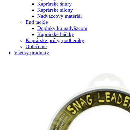
Kaprárske šnúry
Kaprárske silony
Nadväzcový materiál
End tackle
Doplnky ku nadväzcom
Kaprárske háčiky
Kaprárske prúty, podberáky
Oblečenie
Všetky produkty