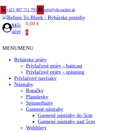
+421 907 751 793
info@rtb-tackle.sk
0,00
€
Môj
účet
0
MENU
MENU
Rybárske prúty
Prívlačové prúty - baitcast
Prívlačové prúty - spinning
Prívlačové navijaky
Nástrahy
Rotačky
Plandavky
Spinnerbaity
Gumené nástrahy
Gumené nástrahy do 5cm
Gumené nástrahy nad 5cm
Wobblery