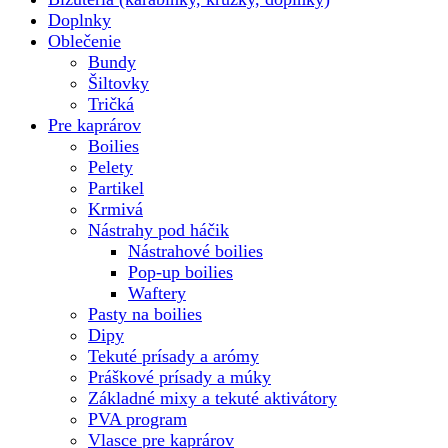
Doplnky
Oblečenie
Bundy
Šiltovky
Tričká
Pre kaprárov
Boilies
Pelety
Partikel
Krmivá
Nástrahy pod háčik
Nástrahové boilies
Pop-up boilies
Waftery
Pasty na boilies
Dipy
Tekuté prísady a arómy
Práškové prísady a múky
Základné mixy a tekuté aktivátory
PVA program
Vlasce pre kaprárov