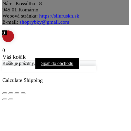
Nám. Kossútha 18
945 01 Komárno
Webová stránka:
https://siluruskn.sk
E-mail:
shoprybky@gmail.com
0
0
Váš košík
Košík je prázdny.
Späť do obchodu
Calculate Shipping